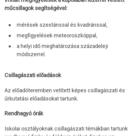
műcsillagok segítségével:
mérések szextánssal és kvadránssal,
megfigyelések meteoroszkóppal,
a helyi idő meghatározása századeleji
módszerrel.
Csillagászati előadások
Az előadóteremben vetített képes csillagászati és
űrkutatási előadásokat tartunk.
Rendhagyó órák
Iskolai osztályoknak csillagászati témákban tartunk