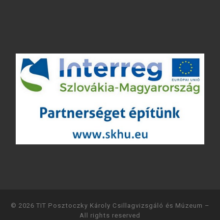
© 2026
TIT Posztoczky Károly Csillagvizsgáló és Múzeum
–
All rights reserved