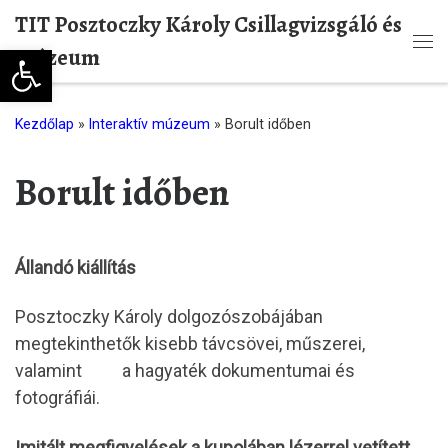
TIT Posztoczky Károly Csillagvizsgáló és
Skip to content
Eszköztár megnyitása
Múzeum
Me
Kezdőlap
»
Interaktív múzeum
»
Borult időben
Borult időben
Állandó kiállítás
Posztoczky Károly dolgozószobájában
megtekinthetők kisebb távcsövei, műszerei,
valamint a hagyaték dokumentumai és
fotográfiái.
Imitált megfigyelések a kupolában lézerrel vetített