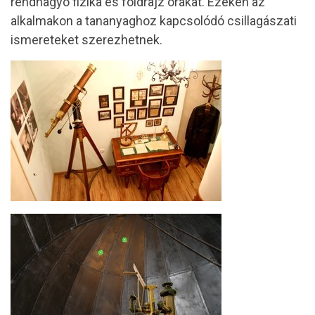
rendhagyó fizika és földrajz órákat. Ezeken az
alkalmakon a tananyaghoz kapcsolódó csillagászati
ismereteket szerezhetnek.