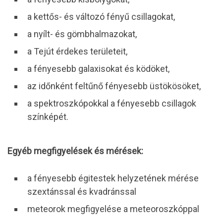
a kettős- és változó fényű csillagokat,
a nyílt- és gömbhalmazokat,
a Tejút érdekes területeit,
a fényesebb galaxisokat és ködöket,
az időnként feltűnő fényesebb üstökösöket,
a spektroszkópokkal a fényesebb csillagok
színképét.
Egyéb megfigyelések és mérések:
a fényesebb égitestek helyzetének mérése
szextánssal és kvadránssal
meteorok megfigyelése a meteoroszkóppal