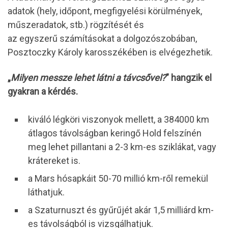
adatok (hely, időpont, megfigyelési körülmények,
műszeradatok, stb.) rögzítését és
az egyszerű számításokat a dolgozószobában,
Posztoczky Károly karosszékében is elvégezhetik.
„
Milyen messze lehet látni a távcsővel?
” hangzik el
gyakran a kérdés.
kiváló légköri viszonyok mellett, a 384000 km
átlagos távolságban keringő Hold felszínén
meg lehet pillantani a 2-3 km-es sziklákat, vagy
krátereket is.
a Mars hósapkáit 50-70 millió km-ről remekül
láthatjuk.
a Szaturnuszt és gyűrűjét akár 1,5 milliárd km-
es távolságból is vizsgálhatjuk.