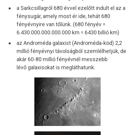
a Sarkcsillagról 680 évvel ezelőtt indult el az a
fénysugár, amely most ér ide, tehát 680
fényévnyire van tőlünk. (680 fényév =
6.430.000.000.000.000 km = 6430 billió km)
az Androméda galaxist (Androméda-köd) 2,2
millió fényévnyi távolságból szemlélhetjük, de
akár 60-80 millió fényévnél messzebb
lévő galaxisokat is megláthatunk.