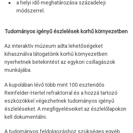
a helyi idő meghatározása századeleji
módszerrel.
Tudományos igényű észlelések korhű környezetben
Az interaktív múzeum adta lehetőségeket
kihasználva látogatóink korhű környezetben
nyerhetnek betekintést az egykori csillagászok
munkájába.
A kupolában lévő több mint 100 esztendős
Reinfelder-Hertel refraktorral és a hozzá tartozó
eszközökkel végezhetnek tudományos igényű
észleléseket. A megfigyeléseiket az észlelőlapokon
kell dokumentálni.
A tudományos feldolgozáshoz szükséges egyéb