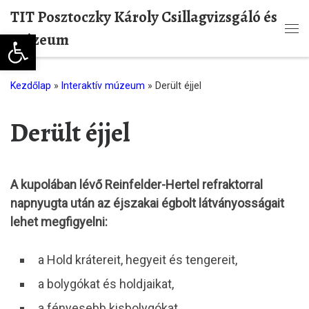
TIT Posztoczky Károly Csillagvizsgáló és
Skip to content
Eszköztár megnyitása
Múzeum
Me
Kezdőlap
»
Interaktív múzeum
»
Derült éjjel
Derült éjjel
A kupolában lévő Reinfelder-Hertel refraktorral
napnyugta után az éjszakai égbolt látványosságait
lehet megfigyelni:
a Hold krátereit, hegyeit és tengereit,
a bolygókat és holdjaikat,
a fényesebb kisbolygókat,