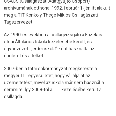
CSACS (Csillagászati Adatgyűjtő Csoport)
archívumának otthona. 1992. február 1-jén itt alakult
meg a TIT Konkoly Thege Miklós Csillagászati
Tagszervezet.
Az 1990-es években a csillagvizsgáló a Fazekas
utcai Általános Iskola kezelésébe került, és
úgynevezett „erdei iskola”-ként használta az
épületet és a telket.
2007-ben a tatai önkormányzat megkereste a
megyei TIT egyesületet, hogy vállalja át az
üzemeltetést, mivel az iskola már nem használja
semmire. Így 2008-tól a TIT kezelésébe került a
csillagda.