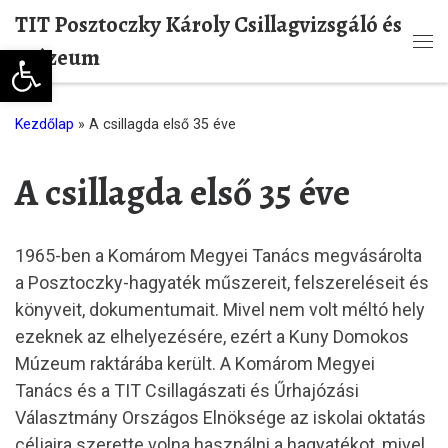
TIT Posztoczky Károly Csillagvizsgáló és
Skip to content
Eszköztár megnyitása
Múzeum
Me
Kezdőlap
»
A csillagda első 35 éve
A csillagda első 35 éve
1965-ben a Komárom Megyei Tanács megvásárolta
a Posztoczky-hagyaték műszereit, felszereléseit és
könyveit, dokumentumait. Mivel nem volt méltó hely
ezeknek az elhelyezésére, ezért a Kuny Domokos
Múzeum raktárába került. A Komárom Megyei
Tanács és a TIT Csillagászati és Űrhajózási
Választmány Országos Elnöksége az iskolai oktatás
céljaira szerette volna használni a hagyatékot, mivel