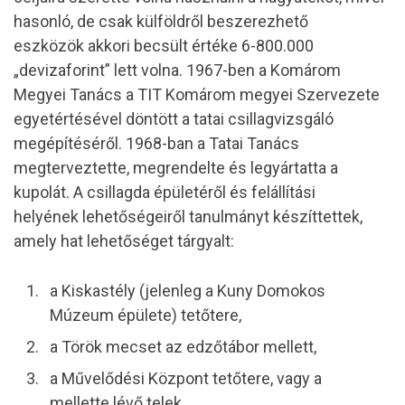
hasonló, de csak külföldről beszerezhető
eszközök akkori becsült értéke 6-800.000
„devizaforint” lett volna. 1967-ben a Komárom
Megyei Tanács a TIT Komárom megyei Szervezete
egyetértésével döntött a tatai csillagvizsgáló
megépítéséről. 1968-ban a Tatai Tanács
megterveztette, megrendelte és legyártatta a
kupolát. A csillagda épületéről és felállítási
helyének lehetőségeiről tanulmányt készíttettek,
amely hat lehetőséget tárgyalt:
a Kiskastély (jelenleg a Kuny Domokos
Múzeum épülete) tetőtere,
a Török mecset az edzőtábor mellett,
a Művelődési Központ tetőtere, vagy a
mellette lévő telek,