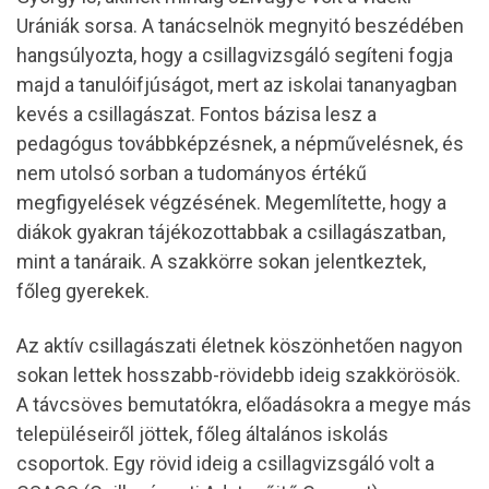
Urániák sorsa. A tanácselnök megnyitó beszédében
hangsúlyozta, hogy a csillagvizsgáló segíteni fogja
majd a tanulóifjúságot, mert az iskolai tananyagban
kevés a csillagászat. Fontos bázisa lesz a
pedagógus továbbképzésnek, a népművelésnek, és
nem utolsó sorban a tudományos értékű
megfigyelések végzésének. Megemlítette, hogy a
diákok gyakran tájékozottabbak a csillagászatban,
mint a tanáraik. A szakkörre sokan jelentkeztek,
főleg gyerekek.
Az aktív csillagászati életnek köszönhetően nagyon
sokan lettek hosszabb-rövidebb ideig szakkörösök.
A távcsöves bemutatókra, előadásokra a megye más
településeiről jöttek, főleg általános iskolás
csoportok. Egy rövid ideig a csillagvizsgáló volt a