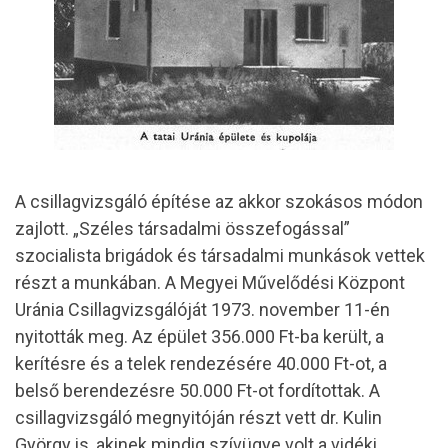
A csillagvizsgáló építése az akkor szokásos módon
zajlott. „Széles társadalmi összefogással”
szocialista brigádok és társadalmi munkások vettek
részt a munkában. A Megyei Művelődési Központ
Uránia Csillagvizsgálóját 1973. november 11-én
nyitották meg. Az épület 356.000 Ft-ba került, a
kerítésre és a telek rendezésére 40.000 Ft-ot, a
belső berendezésre 50.000 Ft-ot fordítottak. A
csillagvizsgáló megnyitóján részt vett dr. Kulin
György is, akinek mindig szívügye volt a vidéki