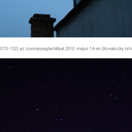
 (STS-132) az üzemanyagtartállyal 2010. május 14-én (Kovaliczky Ist