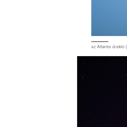
az Atlantis űrsikló