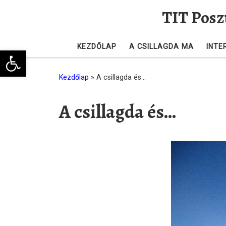
TIT Posz
Skip to content
KEZDŐLAP
A CSILLAGDA MA
INTE
Eszköztár megnyitása
Kezdőlap
»
A csillagda és…
A csillagda és…