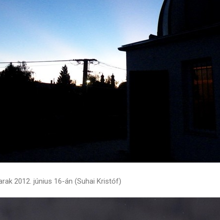
arak 2012. június 16-án (Suhai Kristóf)