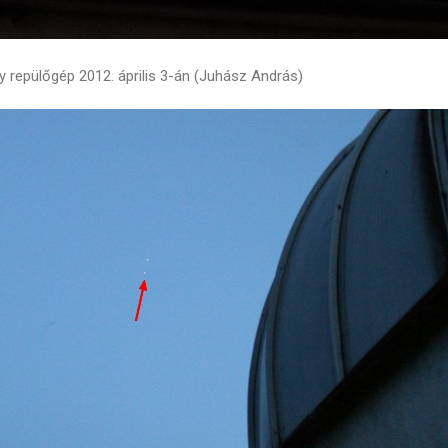
y repülőgép 2012. április 3-án (Juhász András)