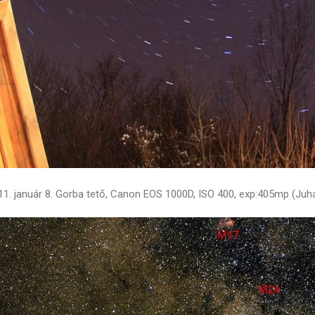
11. január 8. Gorba tető, Canon EOS 1000D, ISO 400, exp:405mp (Ju