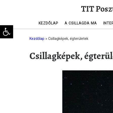
TIT Posz
Skip to content
KEZDŐLAP
A CSILLAGDA MA
INTE
Eszköztár megnyitása
Kezdőlap
»
Csillagképek, égterületek
Csillagképek, égterü