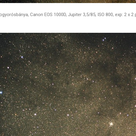
ogyorósbánya, Canon EOS 1000D, Jupiter 3,5/85, ISO 800, exp: 2 x 2 p