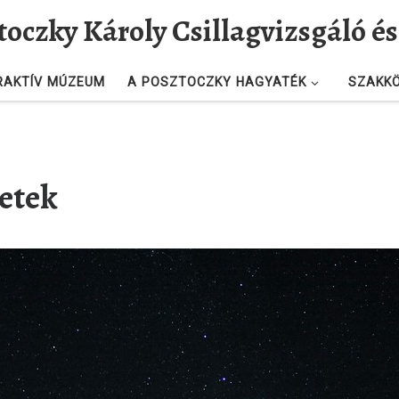
toczky Károly Csillagvizsgáló 
RAKTÍV MÚZEUM
A POSZTOCZKY HAGYATÉK
SZAKK
letek