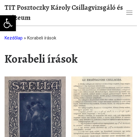
TIT Posztoczky Károly Csillagvizsgáló és
Skip to content
Eszköztár megnyitása
Múzeum
Me
Kezdőlap
»
Korabeli írások
Korabeli írások