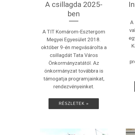
A csillagda 2025-
I
ben
A
va
A TIT Komárom-Esztergom
eg
Megyei Egyesület 2018.
K
október 9-én megvásárolta a
csillagdát Tata Város
pr
Önkormányzatától. Az
önkormányzat továbbra is
támogatja programjainkat,
rendezvényeinket.
RÉSZLETEK »