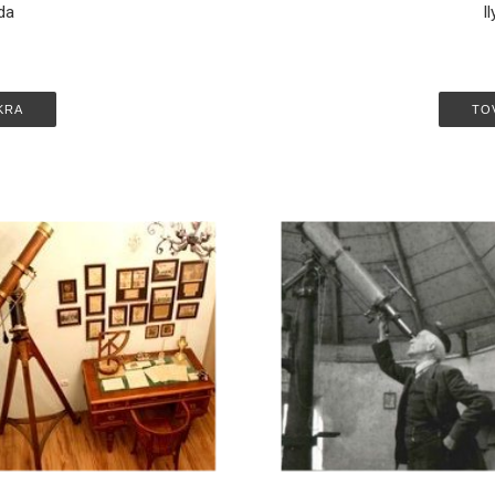
gda
I
KRA
TO