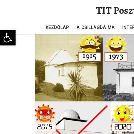
TIT Posz
Skip to content
KEZDŐLAP
A CSILLAGDA MA
INTE
Eszköztár megnyitása