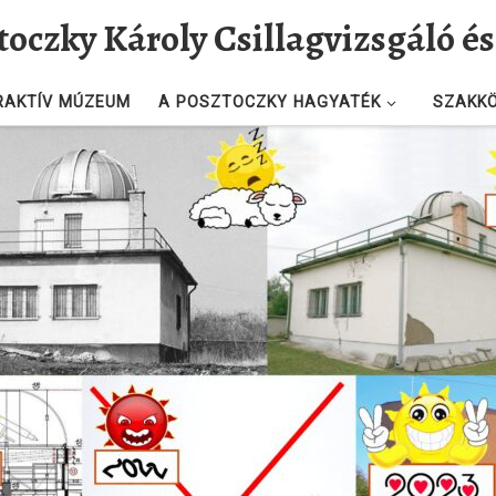
toczky Károly Csillagvizsgáló 
RAKTÍV MÚZEUM
A POSZTOCZKY HAGYATÉK
SZAKK