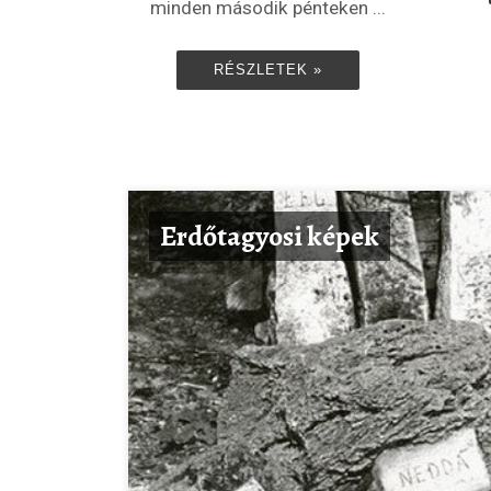
minden második pénteken ...
RÉSZLETEK »
Erdőtagyosi képek