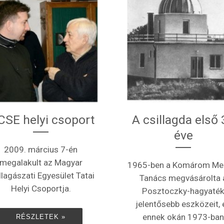
SE helyi csoport
A csillagda első 
éve
2009. március 7-én
megalakult az Magyar
1965-ben a Komárom Me
llagászati Egyesület Tatai
Tanács megvásárolta 
Helyi Csoportja.
Posztoczky-hagyaté
jelentősebb eszközeit, 
ennek okán 1973-ban
RÉSZLETEK »