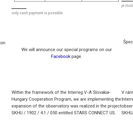
je mož
only cash payment is possible
Špec
kon
We will announce our special programs on our
Facebook
page.
Within the framework of the Interreg V-A Slovakia-
V rám
Hungary Cooperation Program, we are implementing the
Inter
expansion of the observatory was realized in the project
obser
SKHU / 1902 / 4.1 / 050 entitled STARS CONNECT US.
SKHU/