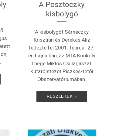
ly
A Posztoczky
kisbolygó
lő
A kisbolygót Sárneczky
gus
Krisztián és Derekas Aliz
etett
fedezte fel 2001. február 27-
on,
én hajnalban, az MTA Konkoly
.
Thege Miklós Csillagászati
Kutatóintézet Piszkés-tetői
Obszervatóriumában.
RÉSZLETEK »