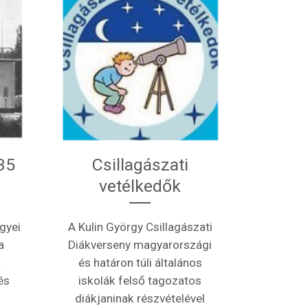
35
Csillagászati
vetélkedők
gyei
A Kulin György Csillagászati
a
Diákverseny magyarországi
k
és határon túli általános
és
iskolák felső tagozatos
diákjaninak részvételével