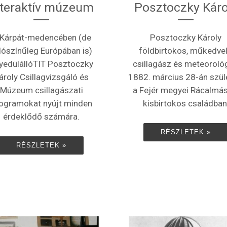
nteraktív múzeum
Posztoczky Káro
 Kárpát-medencében (de
Posztoczky Károly
lószínűleg Európában is)
földbirtokos, műkedve
yedülállóTIT Posztoczky
csillagász és meteoroló
ároly Csillagvizsgáló és
1882. március 28-án szül
Múzeum csillagászati
a Fejér megyei Rácalmás
ogramokat nyújt minden
kisbirtokos családban
érdeklődő számára.
RÉSZLETEK »
RÉSZLETEK »