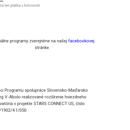
ná len platba v hotovosti
iálne programy zverejníme na našej
facebookovej
stránke.
ci Programu spolupráce Slovensko-Maďarsko
reg V-Abolo realizované rozšírenie hviezdneho
vatória v projekte STARS CONNECT US, číslo
1902/4.1/050.