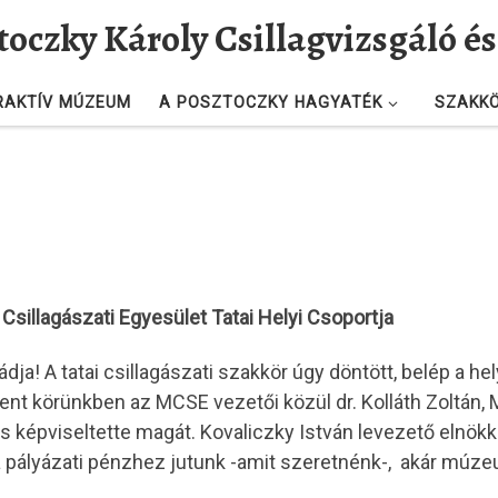
toczky Károly Csillagvizsgáló 
RAKTÍV MÚZEUM
A POSZTOCZKY HAGYATÉK
SZAKK
sillagászati Egyesület Tatai Helyi Csoportja
dja! A tatai csillagászati szakkör úgy döntött, belép a he
ent körünkben az MCSE vezetői közül dr. Kolláth Zoltán, M
 képviseltette magát. Kovaliczky István levezető elnökkén
 ha pályázati pénzhez jutunk -amit szeretnénk-, akár múze