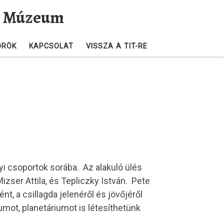
és Múzeum
ÖRÖK
KAPCSOLAT
VISSZA A TIT-RE
lyi csoportok sorába. Az alakuló ülés
izser Attila, és Tepliczky István. Pete
t, a csillagda jelenéről és jövőjéről
umot, planetáriumot is létesíthetünk