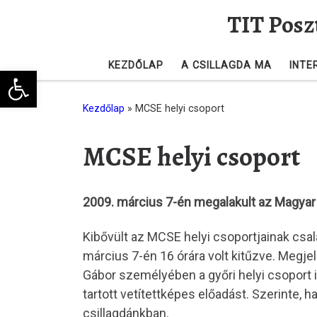
TIT Posz
Skip to content
KEZDŐLAP
A CSILLAGDA MA
INTE
Eszköztár megnyitása
Kezdőlap
»
MCSE helyi csoport
MCSE helyi csoport
2009. március 7-én megalakult az Magyar C
Kibővült az MCSE helyi csoportjainak csalá
március 7-én 16 órára volt kitűzve. Megjel
Gábor személyében a győri helyi csoport is
tartott vetítettképes előadást. Szerinte,
csillagdánkban.