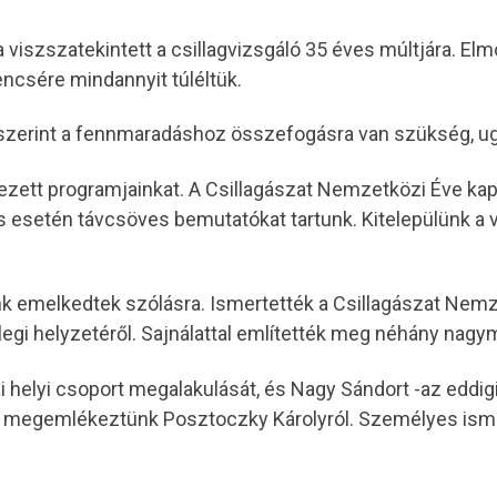
gja viszszatekintett a csillagvizsgáló 35 éves múltjára. 
encsére mindannyit túléltük.
ja szerint a fennmaradáshoz összefogásra van szükség, u
zett programjainkat. A Csillagászat Nemzetközi Éve kapc
s esetén távcsöves bemutatókat tartunk. Kitelepülünk a v
 emelkedtek szólásra. Ismertették a Csillagászat Nemze
egi helyzetéről. Sajnálattal említették meg néhány nagy
 helyi csoport megalakulását, és Nagy Sándort -az eddi
n megemlékeztünk Posztoczky Károlyról. Személyes isme