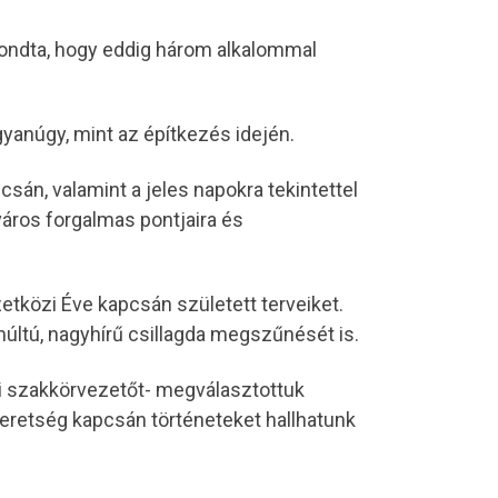
Elmondta, hogy eddig három alkalommal
gyanúgy, mint az építkezés idején.
sán, valamint a jeles napokra tekintettel
áros forgalmas pontjaira és
tközi Éve kapcsán született terveiket.
múltú, nagyhírű csillagda megszűnését is.
gi szakkörvezetőt- megválasztottuk
retség kapcsán történeteket hallhatunk