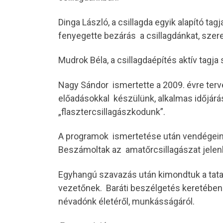
Dinga László, a csillagda egyik alapító ta
fenyegette bezárás a csillagdánkat, szer
Mudrok Béla, a csillagdaépítés aktív tag
Nagy Sándor ismertette a 2009. évre terve
előadásokkal készülünk, alkalmas időjárá
„flasztercsillagászkodunk”.
A programok ismertetése után vendégeink
Beszámoltak az amatőrcsillagászat jelenl
Egyhangú szavazás után kimondtuk a tatai
vezetőnek. Baráti beszélgetés keretébe
névadónk életéről, munkásságáról.