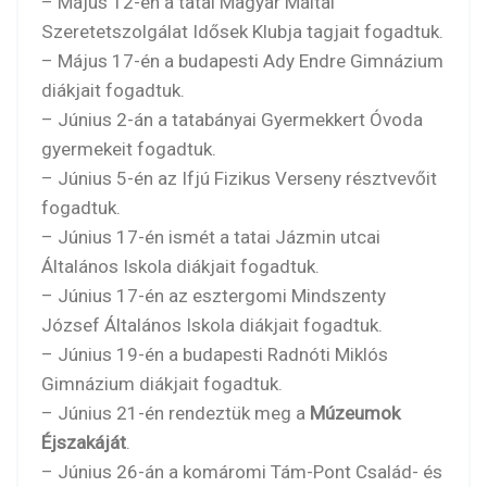
– Május 12-én a tatai Magyar Máltai
Szeretetszolgálat Idősek Klubja tagjait fogadtuk.
– Május 17-én a budapesti Ady Endre Gimnázium
diákjait fogadtuk.
– Június 2-án a tatabányai Gyermekkert Óvoda
gyermekeit fogadtuk.
– Június 5-én az Ifjú Fizikus Verseny résztvevőit
fogadtuk.
– Június 17-én ismét a tatai Jázmin utcai
Általános Iskola diákjait fogadtuk.
– Június 17-én az esztergomi Mindszenty
József Általános Iskola diákjait fogadtuk.
– Június 19-én a budapesti Radnóti Miklós
Gimnázium diákjait fogadtuk.
– Június 21-én rendeztük meg a
Múzeumok
Éjszakáját
.
– Június 26-án a komáromi Tám-Pont Család- és