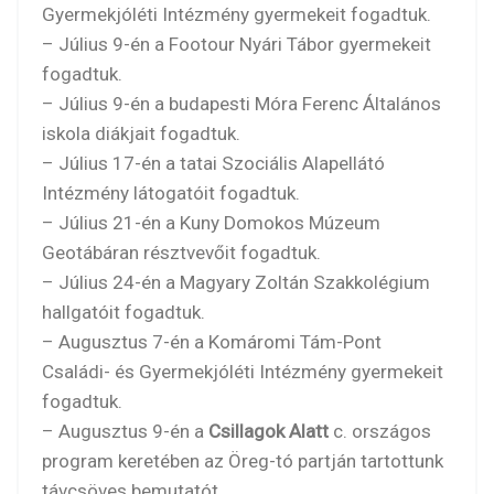
Gyermekjóléti Intézmény gyermekeit fogadtuk.
– Július 9-én a Footour Nyári Tábor gyermekeit
fogadtuk.
– Július 9-én a budapesti Móra Ferenc Általános
iskola diákjait fogadtuk.
– Július 17-én a tatai Szociális Alapellátó
Intézmény látogatóit fogadtuk.
– Július 21-én a Kuny Domokos Múzeum
Geotábáran résztvevőit fogadtuk.
– Július 24-én a Magyary Zoltán Szakkolégium
hallgatóit fogadtuk.
– Augusztus 7-én a Komáromi Tám-Pont
Családi- és Gyermekjóléti Intézmény gyermekeit
fogadtuk.
– Augusztus 9-én a
Csillagok Alatt
c. országos
program keretében az Öreg-tó partján tartottunk
távcsöves bemutatót.