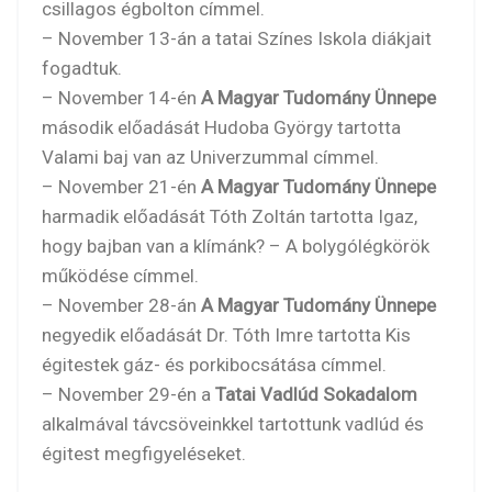
csillagos égbolton címmel.
– November 13-án a tatai Színes Iskola diákjait
fogadtuk.
– November 14-én
A Magyar Tudomány Ünnepe
második előadását Hudoba György tartotta
Valami baj van az Univerzummal címmel.
– November 21-én
A Magyar Tudomány Ünnepe
harmadik előadását Tóth Zoltán tartotta Igaz,
hogy bajban van a klímánk? – A bolygólégkörök
működése címmel.
– November 28-án
A Magyar Tudomány Ünnepe
negyedik előadását Dr. Tóth Imre tartotta Kis
égitestek gáz- és porkibocsátása címmel.
– November 29-én a
Tatai Vadlúd Sokadalom
alkalmával távcsöveinkkel tartottunk vadlúd és
égitest megfigyeléseket.