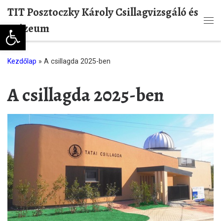
TIT Posztoczky Károly Csillagvizsgáló és
Skip to content
Eszköztár megnyitása
Múzeum
Me
Kezdőlap
»
A csillagda 2025-ben
A csillagda 2025-ben