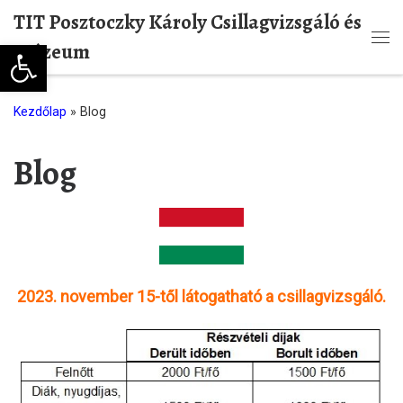
TIT Posztoczky Károly Csillagvizsgáló és
Skip to content
Eszköztár megnyitása
Múzeum
Me
Kezdőlap
»
Blog
Blog
2023. november 15-től látogatható a csillagvizsgáló.