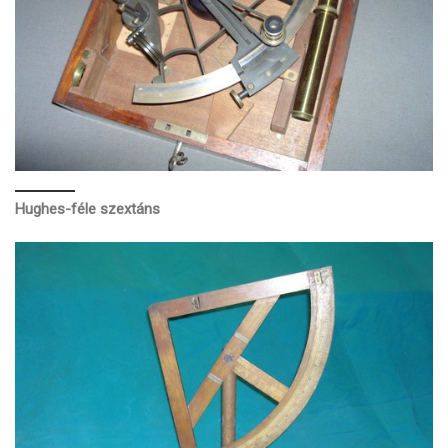
Hughes-féle szextáns