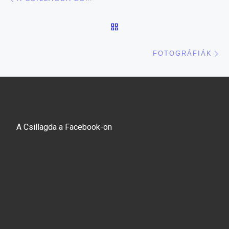
BACK TO POST LIST
Ne
FOTOGRÁFIÁK
A Csillagda a Facebook-on