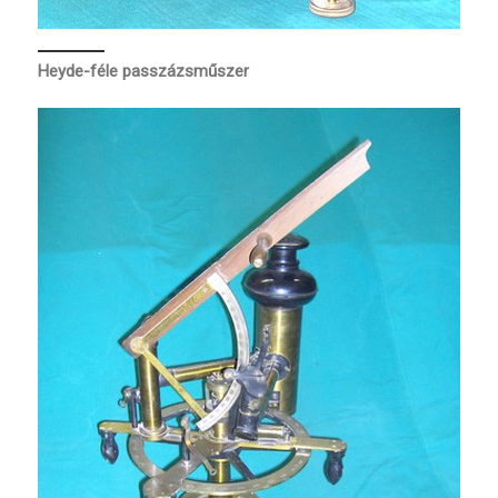
Heyde-féle passzázsműszer