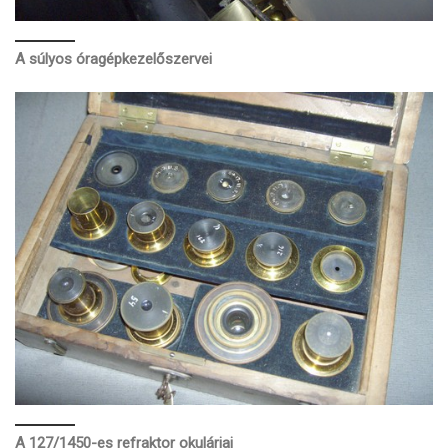
A súlyos óragépkezelőszervei
A 127/1450-es refraktor
okulárjai