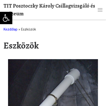
TIT Posztoczky Károly Csillagvizsgáló és
Skip to content
Eszköztár megnyitása
Múzeum
Me
Kezdőlap
»
Eszközök
Eszközök