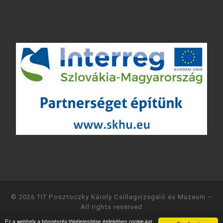
© 2026
TIT Posztoczky Károly Csillagvizsgáló és Múzeum
–
All rights reserved
Készült a Weboldalgyárban:
Weboldal készítés
Ez a webhely a böngészés tökéletesítése érdekében cookie-kat